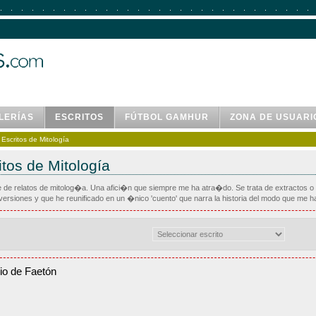
LERÍAS
ESCRITOS
FÚTBOL GAMHUR
ZONA DE USUARI
Escritos de Mitología
itos de Mitología
 de relatos de mitolog�a. Una afici�n que siempre me ha atra�do. Se trata de extractos o 
 versiones y que he reunificado en un �nico 'cuento' que narra la historia del modo que me 
io de Faetón