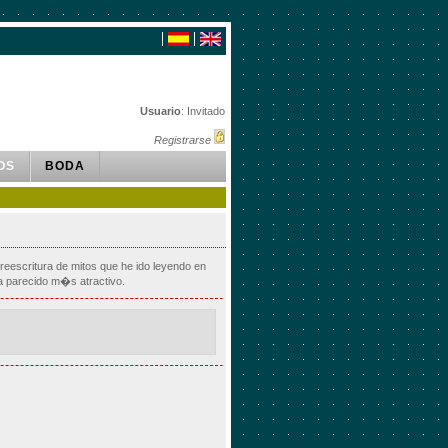
Usuario
: Invitado
Registrarse
OS
BODA
reescritura de mitos que he ido leyendo en
ha parecido m�s atractivo.