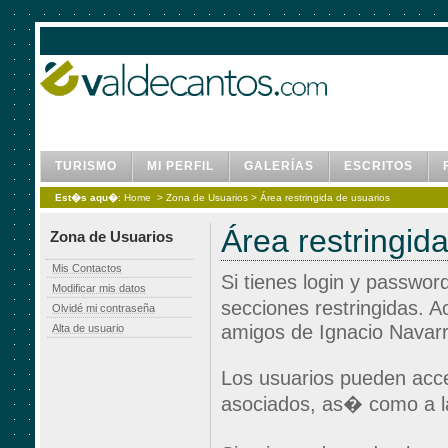
TURISMO
MI PERFIL
GALERÍAS
ESCRITOS
Est�s aqu�
:
Home
>
Zona de Usuarios
> Área restringida de usuarios
Área restringid
Zona de Usuarios
Mis Contactos
Si tienes login y passwor
Modificar mis datos
secciones restringidas. A
Olvidé mi contraseña
amigos de Ignacio Navarr
Alta de usuario
Los usuarios pueden acced
asociados, as� como a l