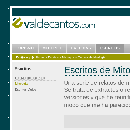
TURISMO
MI PERFIL
GALERÍAS
ESCRITOS
Est�s aqu�
:
Home
>
Escritos
>
Mitología
> Escritos de Mitología
Escritos de Mit
Escritos
Los Mundos de Pepe
Una serie de relatos de
Mitología
Se trata de extractos o r
Escritos Varios
versiones y que he reunif
modo que me ha parecido