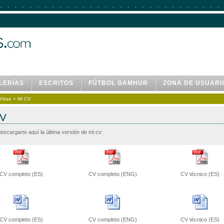
LERÍAS
ESCRITOS
FÚTBOL GAMHUR
ZONA DE USUARI
Vitae
> Mi CV
CV
scargarte aquí la última versión de mi cv:
CV completo (ES)
CV completo (ENG)
CV técnico (ES)
CV completo (ES)
CV completo (ENG)
CV técnico (ES)